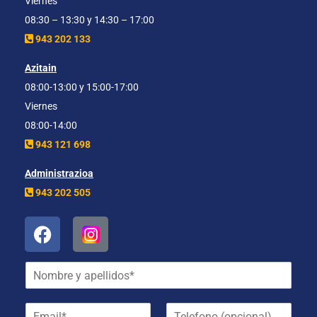
Viernes
08:30 – 13:30 y 14:30 – 17:00
943 202 133
Azitain
08:00-13:00 y 15:00-17:00
Viernes
08:00-14:00
943 121 698
Administrazioa
943 202 505
N
o
m
E
T
b