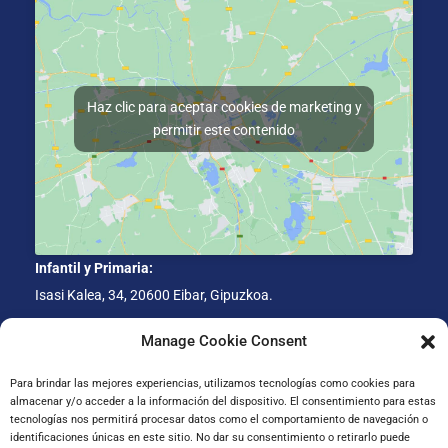
Haz clic para aceptar cookies de marketing y
permitir este contenido
Infantil y Primaria:
Isasi Kalea, 34, 20600 Eibar, Gipuzkoa.
ESO-BACH:
Manage Cookie Consent
Gorosta Balle Aldea, 34, 20600 Eibar, Gipuzkoa.
Para brindar las mejores experiencias, utilizamos tecnologías como cookies para
almacenar y/o acceder a la información del dispositivo. El consentimiento para estas
Administración:
tecnologías nos permitirá procesar datos como el comportamiento de navegación o
San Juan, 7-1º D, 20600 Eibar, Gipuzkoa.
identificaciones únicas en este sitio. No dar su consentimiento o retirarlo puede