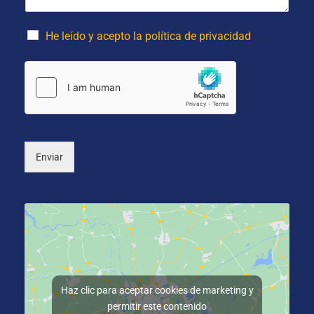
j
(
l
e
o
i
*
p
d
He leído y acepto la política de privacidad
c
o
i
s
o
*
n
a
l
)
Enviar
Haz clic para aceptar cookies de marketing y
permitir este contenido