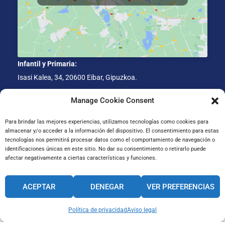
Infantil y Primaria:
Isasi Kalea, 34, 20600 Eibar, Gipuzkoa.
ESO-BACH:
Manage Cookie Consent
Gorosta Balle Aldea, 34, 20600 Eibar, Gipuzkoa.
Para brindar las mejores experiencias, utilizamos tecnologías como cookies para
almacenar y/o acceder a la información del dispositivo. El consentimiento para estas
Administración:
tecnologías nos permitirá procesar datos como el comportamiento de navegación o
San Juan, 7-1º D, 20600 Eibar, Gipuzkoa.
identificaciones únicas en este sitio. No dar su consentimiento o retirarlo puede
afectar negativamente a ciertas características y funciones.
CANAL INTERNO DE INFORMACIÓN
ACEPTAR
DENEGAR
VER PREFERENCIAS
CÓDIGO ÉTICO
PACTO EDUCATIVO GLOBAL
Política de privacidad
Aviso legal